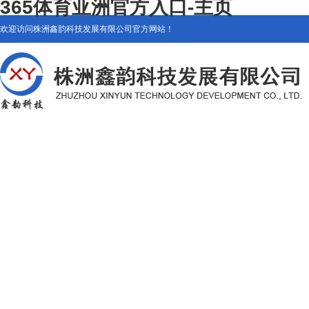
365体育亚洲官方入口-主页
欢迎访问株洲鑫韵科技发展有限公司官方网站！