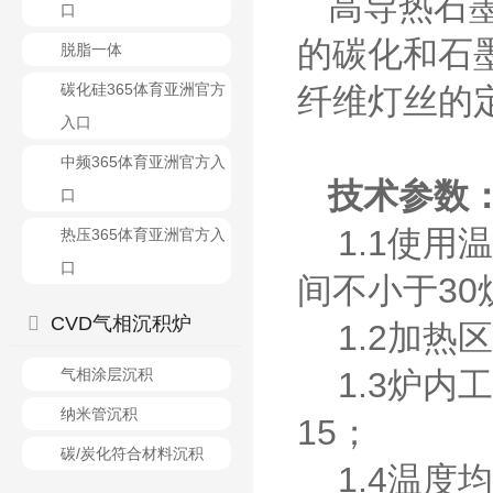
高导热石
口
的碳化和石
脱脂一体
碳化硅365体育亚洲官方
纤维灯丝的
入口
中频365体育亚洲官方入
技术参数
口
1.1使用
热压365体育亚洲官方入
口
间不小于30

CVD气相沉积炉
1.2加热区
气相涂层沉积
1.3炉内
纳米管沉积
15；
碳/炭化符合材料沉积
1.4温度